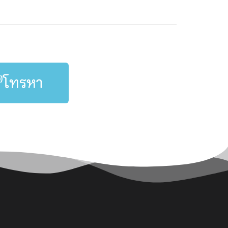
โทรหา