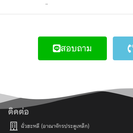
..
สอบถาม
ติดต่อ
ฉั่วฮะหลี (อาณาจักรประตูเหล็ก)