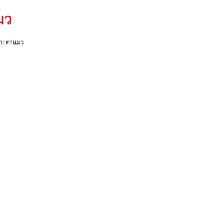
มว
้า: ตาแมว