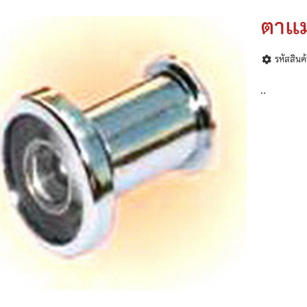
ตาแ
รหัสสินค
..