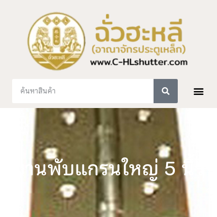
บานพับแกรนใหญ่ 5 นิ้ว