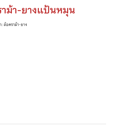
ราม้า-ยางแป้นหมุน
้า: ล้อตราม้า-ยาง