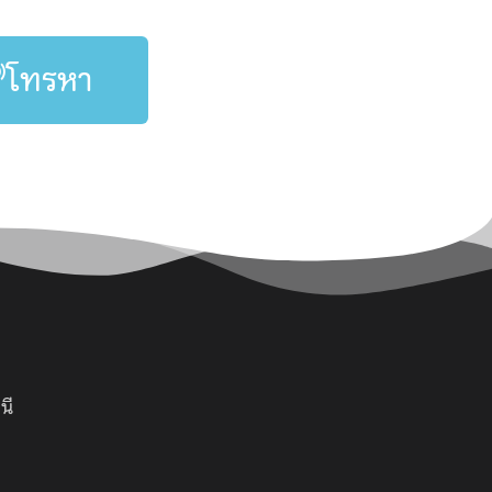
โทรหา
นี