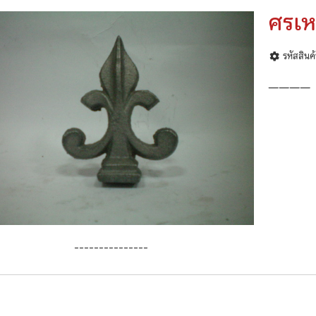
ศรเห
รหัสสินค
————
---------------